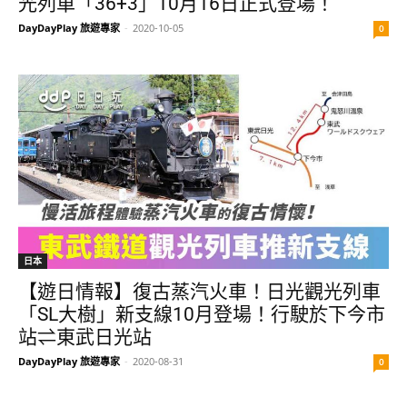
光列車「36+3」10月16日正式登場！
DayDayPlay 旅遊專家
-
2020-10-05
0
日本
【遊日情報】復古蒸汽火車！日光觀光列車
「SL大樹」新支線10月登場！行駛於下今市
站⇌東武日光站
DayDayPlay 旅遊專家
-
2020-08-31
0