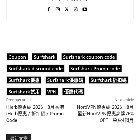
Coupon
Surfshark
Surfshark coupon code
Surfshark discount code
Surfshark Promo code
Surfshark優惠
Surfshark優惠碼
Surfshark折扣碼
Surfshark試用
VPN
優惠代碼
Previous article
Next article
iHerb優惠碼 2026｜8月香港
NordVPN優惠碼 2026｜8月
iHerb優惠 / 折扣碼 / Promo
最新NordVPN優惠高達76%
Code
OFF＋免費4個月
最新文章