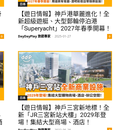
日本
奇
【遊日情報】神戶港華麗進化！全
新超級遊艇、大型郵輪停泊港
「Superyacht」2027年春季開幕！
DayDayPlay 旅遊專家
-
2025-01-27
0
0
日本
【遊日情報】神戶三宮新地標！全
4
新「JR三宮新站大樓」2029年登
酒
場！集結大型商場、酒店！
DayDayPlay 旅遊專家
-
2022-06-28
0