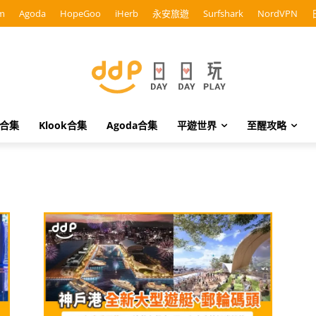
m
Agoda
HopeGoo
iHerb
永安旅遊
Surfshark
NordVPN
o合集
Klook合集
Agoda合集
平遊世界
至醒攻略