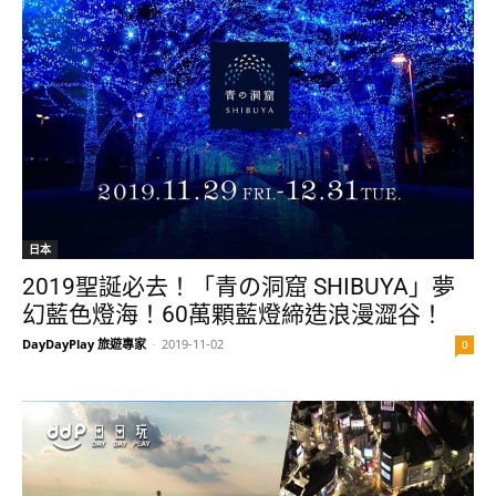
日本
2019聖誕必去！「青の洞窟 SHIBUYA」夢
幻藍色燈海！60萬顆藍燈締造浪漫澀谷！
DayDayPlay 旅遊專家
-
2019-11-02
0