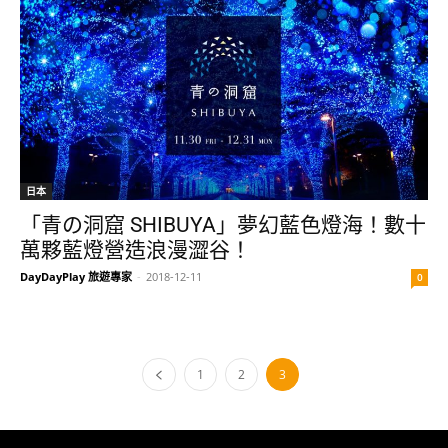
日本
「青の洞窟 SHIBUYA」夢幻藍色燈海！數十
萬夥藍燈營造浪漫澀谷！
DayDayPlay 旅遊專家
-
2018-12-11
0
1
2
3