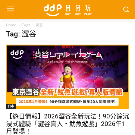
Home
Tags
澀谷
Tag: 澀谷
日本
【遊日情報】2026澀谷全新玩法！90分鐘沉
浸式體驗「澀谷真人・魷魚遊戲」2026年1
月登場！