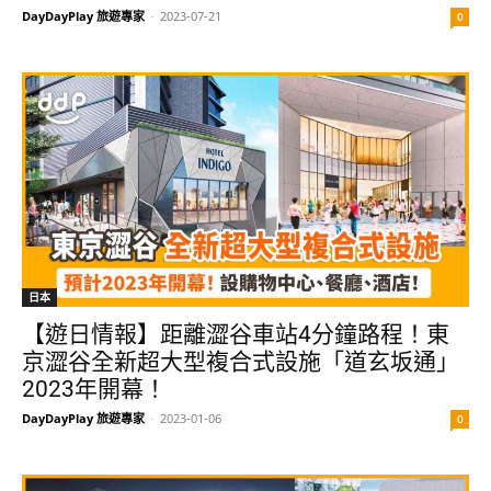
DayDayPlay 旅遊專家
-
2023-07-21
0
日本
【遊日情報】距離澀谷車站4分鐘路程！東
京澀谷全新超大型複合式設施「道玄坂通」
2023年開幕！
DayDayPlay 旅遊專家
-
2023-01-06
0