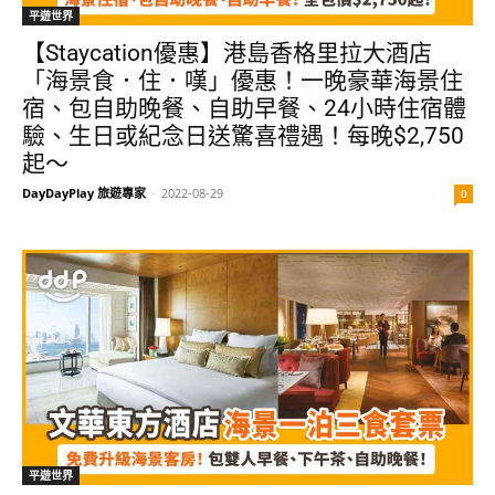
平遊世界
【Staycation優惠】港島香格里拉大酒店
「海景食．住．嘆」優惠！一晚豪華海景住
宿、包自助晚餐、自助早餐、24小時住宿體
驗、生日或紀念日送驚喜禮遇！每晚$2,750
起～
DayDayPlay 旅遊專家
-
2022-08-29
0
平遊世界