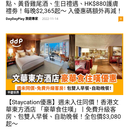
點、黃昏雞尾酒、生日禮遇、HK$880護膚
禮劵！每晚$2,365起～ 入優惠碼額外再減！
DayDayPlay 旅遊專家
-
2022-11-14
0
平遊世界
【Staycation優惠】週未入住同價！香港文
華東方酒店 「豪華食住嘆」丨免費升級客
房、包雙人早餐、自助晚餐！全包價$3,080
起～