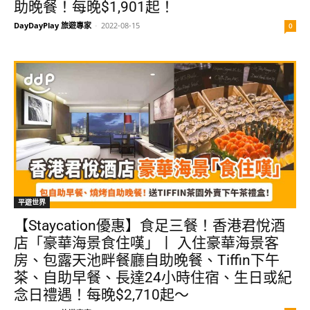
助晚餐！每晚$1,901起！
DayDayPlay 旅遊專家
-
2022-08-15
0
平遊世界
【Staycation優惠】食足三餐！香港君悅酒
店「豪華海景食住嘆」丨 入住豪華海景客
房、包露天池畔餐廳自助晚餐、Tiffin下午
茶、自助早餐、長達24小時住宿、生日或紀
念日禮遇！每晚$2,710起～