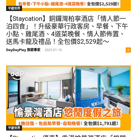
平遊世界
【Staycation】銅鑼灣柏寧酒店「情人節一
泊四食」！升級豪華行政客房、早餐、下午
小點、雞尾酒、4道菜晚餐、情人節佈置、
送馬卡龍及禮品！全包價$2,529起～
DayDayPlay 旅遊專家
-
2023-01-16
0
平遊世界