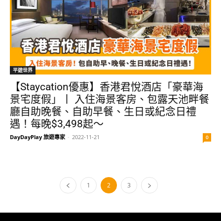
平遊世界
【Staycation優惠】香港君悅酒店「豪華海
景宅度假」丨 入住海景客房、包露天池畔餐
廳自助晚餐、自助早餐、生日或紀念日禮
遇！每晚$3,498起～
DayDayPlay 旅遊專家
-
2022-11-21
0
1
2
3