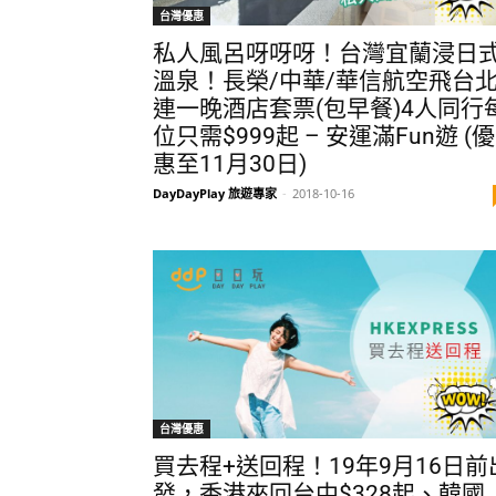
台灣優惠
私人風呂呀呀呀！台灣宜蘭浸日
溫泉！長榮/中華/華信航空飛台
連一晚酒店套票(包早餐)4人同行
位只需$999起 – 安運滿Fun遊 (優
惠至11月30日)
DayDayPlay 旅遊專家
-
2018-10-16
台灣優惠
買去程+送回程！19年9月16日前
發，香港來回台中$328起、韓國