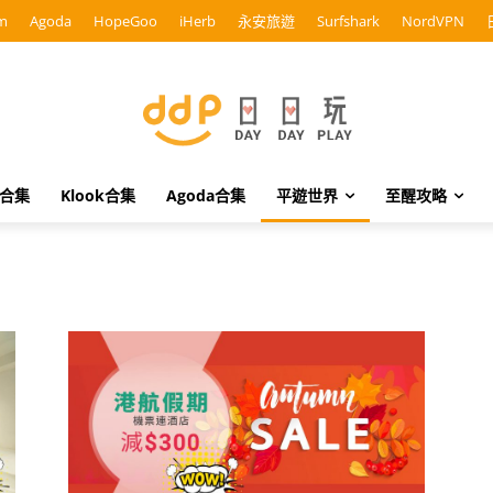
m
Agoda
HopeGoo
iHerb
永安旅遊
Surfshark
NordVPN
o合集
Klook合集
Agoda合集
平遊世界
至醒攻略