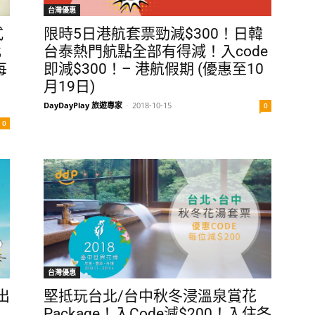
台灣優惠
式
限時5日港航套票勁減$300！日韓
北
台泰熱門航點全部有得減！入code
每
即減$300！– 港航假期 (優惠至10
月19日)
DayDayPlay 旅遊專家
-
2018-10-15
0
0
台灣優惠
出
堅抵玩台北/台中秋冬浸溫泉賞花
Package！入Code減$200！入住各