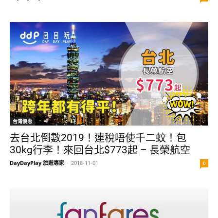
台灣優惠
去台北倒數2019！連稅唔使千二蚊！包
30kg行李！來回台北$773起 – 長榮航空
DayDayPlay 旅遊專家
-
2018-11-01
0