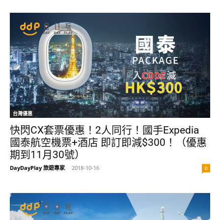
台灣優惠
快閃CX套票優惠！2人同行！國手Expedia
國泰航空機票+酒店 即訂即減$300！（優惠
期到11月30號）
DayDayPlay 旅遊專家
-
2018-10-16
0