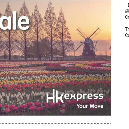
惠
C
T
C