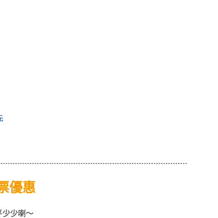
先
 機票優惠
都平少少喇～