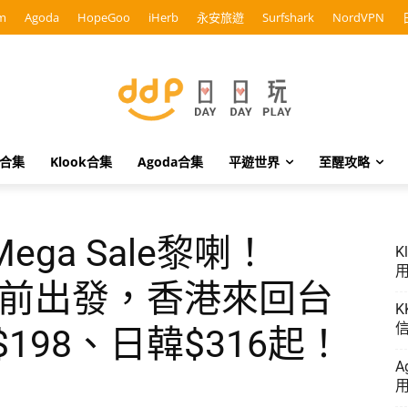
m
Agoda
HopeGoo
iHerb
永安旅遊
Surfshark
NordVPN
o合集
Klook合集
Agoda合集
平遊世界
至醒攻略
Mega Sale黎喇！
K
用
4日前出發，香港來回台
K
信
$198、日韓$316起！
A
用