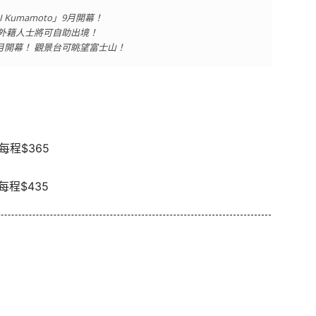
 Kumamoto」9月開幕！
！外籍人士將可自助出境！
E」11月開幕！ 觀景台可眺望富士山！
 每程$365
 每程$435