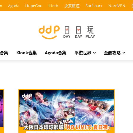
m
Agoda
HopeGoo
iHerb
永安旅遊
Surfshark
NordVPN
o合集
Klook合集
Agoda合集
平遊世界
至醒攻略