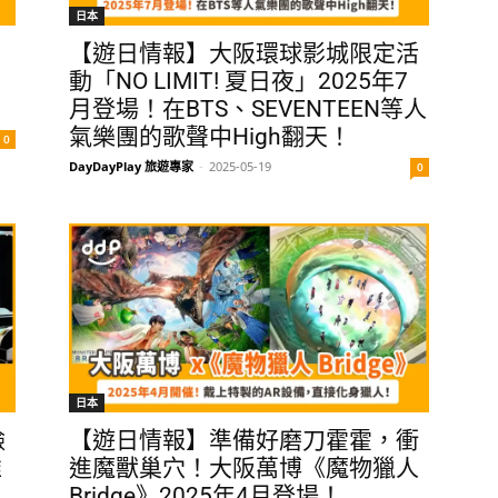
日本
【遊日情報】大阪環球影城限定活
動「NO LIMIT! 夏日夜」2025年7
月登場！在BTS、SEVENTEEN等人
氣樂團的歌聲中High翻天！
0
DayDayPlay 旅遊專家
-
2025-05-19
0
日本
臉
【遊日情報】準備好磨刀霍霍，衝
推
進魔獸巢穴！大阪萬博《魔物獵人
Bridge》2025年4月登場！