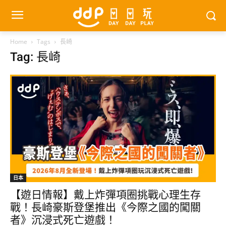
Home
Tags
長崎
Tag: 長崎
日本
【遊日情報】戴上炸彈項圈挑戰心理生存
戰！長崎豪斯登堡推出《今際之國的闖關
者》沉浸式死亡遊戲！