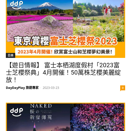
日本
【遊日情報】 富士本栖湖度假村「2023富
士芝櫻祭典」4月開催！50萬株芝櫻美麗綻
放！
DayDayPlay 旅遊專家
-
2023-03-23
0