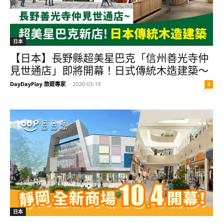
日本
【日本】長野縣超美星巴克「信州善光寺仲
見世通店」即將開幕！日式傳統木造建築～
DayDayPlay 旅遊專家
-
2020-03-19
0
日本