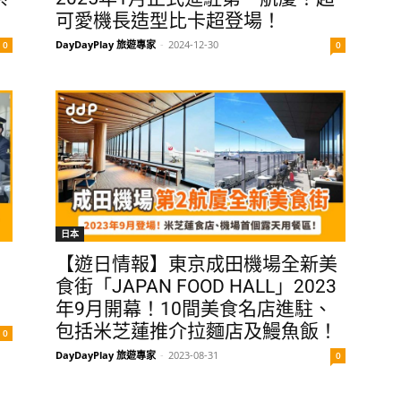
可愛機長造型比卡超登場！
DayDayPlay 旅遊專家
-
2024-12-30
0
0
日本
！
【遊日情報】東京成田機場全新美
！
食街「JAPAN FOOD HALL」2023
年9月開幕！10間美食名店進駐、
包括米芝蓮推介拉麵店及鰻魚飯！
0
DayDayPlay 旅遊專家
-
2023-08-31
0