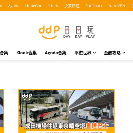
m
Agoda
HopeGoo
iHerb
永安旅遊
Surfshark
NordVPN
o合集
Klook合集
Agoda合集
平遊世界
至醒攻略