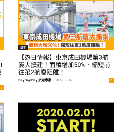
日本
【遊日情報】東京成田機場第3航
t
廈大擴建！面積增加50%、縮短前
袋
往第2航廈距離！
DayDayPlay 旅遊專家
-
2022-05-26
0
0