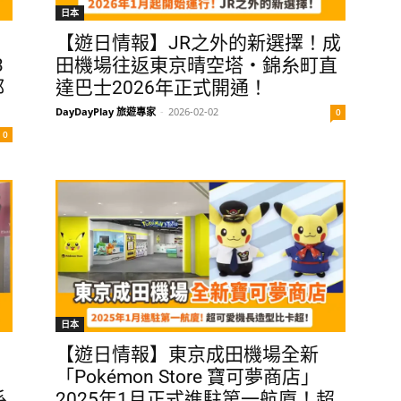
日本
【遊日情報】JR之外的新選擇！成
3
田機場往返東京晴空塔・錦糸町直
都
達巴士2026年正式開通！
DayDayPlay 旅遊專家
-
2026-02-02
0
0
日本
【遊日情報】東京成田機場全新
「Pokémon Store 寶可夢商店」
系
2025年1月正式進駐第一航廈！超