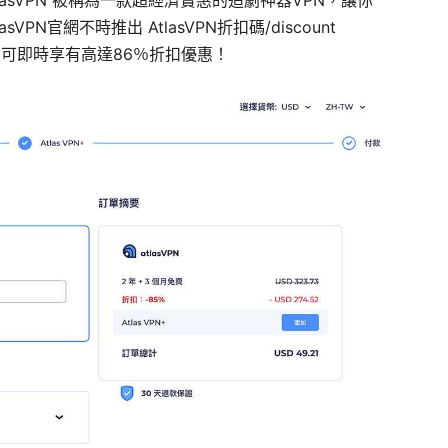
N官網不時推出 AtlasVPN折扣碼/discount
宜，可即時享有高達86％折扣優惠！