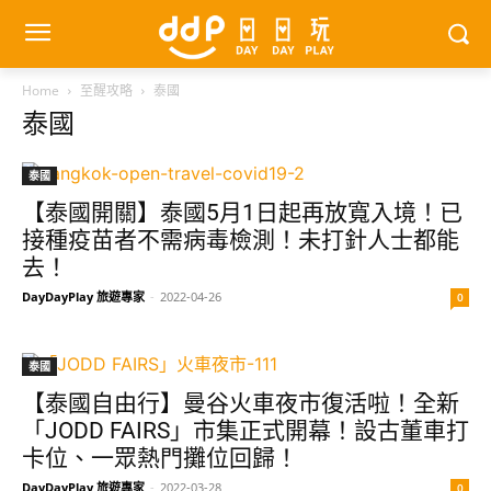
Home
至醒攻略
泰國
泰國
泰國
【泰國開關】泰國5月1日起再放寬入境！已
接種疫苗者不需病毒檢測！未打針人士都能
去！
DayDayPlay 旅遊專家
-
2022-04-26
0
泰國
【泰國自由行】曼谷火車夜市復活啦！全新
「JODD FAIRS」市集正式開幕！設古董車打
卡位、一眾熱門攤位回歸！
DayDayPlay 旅遊專家
-
2022-03-28
0