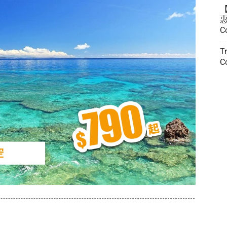
惠
C
T
C