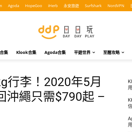
m
Agoda
HopeGoo
iHerb
永安旅遊
Surfshark
NordVPN
o合集
Klook合集
Agoda合集
平遊世界
至醒攻略
g行李！2020年5月
K
用
沖繩只需$790起 –
K
信
A
用