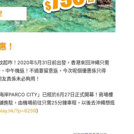
惠！
起咋！2020年5月31日前出發，香港來回沖繩只需
早機去、中午機返！不過要留意返，今次呢個優惠係只得
嘅朋友真係未必夠用！
岸PARCO CITY」已經於6月27日正式開幕！商場樓
店舖進駐，由機場前往只需25分鐘車程，以後去沖繩想逛
play.hk/?p=6259
）