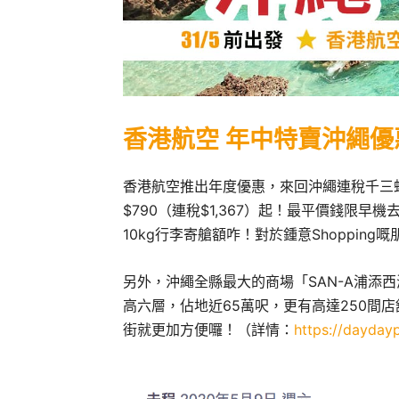
香港航空 年中特賣沖繩優
香港航空推出年度優惠，來回沖繩連稅千三蚊
$790（連稅$1,367）起！最平價錢限
10kg行李寄艙額咋！對於鍾意Shopping
另外，沖繩全縣最大的商場「SAN-A浦添西海
高六層，佔地近65萬呎，更有高達250間
街就更加方便囉！（詳情：
https://dayday