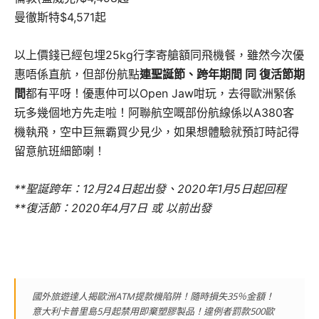
曼徹斯特$4,571起
以上價錢已經包埋25kg行李寄艙額同飛機餐，雖然今次優
惠唔係直航，但部份航點
連聖誕節、跨年期間 同 復活節期
間
都有平呀！優惠仲可以Open Jaw咁玩，去得歐洲緊係
玩多幾個地方先走啦！阿聯航空嘅部份航線係以A380客
機執飛，空中巨無霸買少見少，如果想體驗就預訂時記得
留意航班細節喇！
**聖誕跨年：12月24日起出發、2020年1月5日起回程
**復活節：2020年4月7日 或 以前出發
國外旅遊達人揭歐洲ATM提款機陷阱！隨時損失35％金額！
意大利卡普里島5月起禁用即棄塑膠製品！違例者罰款500歐