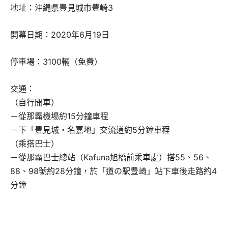
地址：沖縄県豊見城市豊崎3
開幕日期：2020年6月19日
停車場：3100輛（免費）
交通：
（自行開車）
－從那霸機場約15分鐘車程
－下「豊見城・名嘉地」交流道約5分鐘車程
（乘搭巴士）
－從那霸巴士總站（Kafuna旭橋前乘車處）搭55、56、
88、98號約28分鐘，於「道の駅豊崎」站下車後走路約4
分鐘