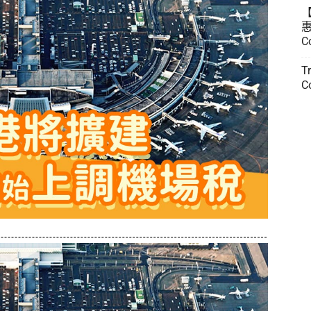
惠
C
T
C