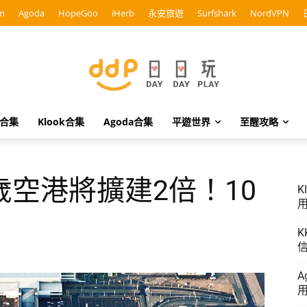
m
Agoda
HopeGoo
iHerb
永安旅遊
Surfshark
NordVPN
o合集
Klook合集
Agoda合集
平遊世界
至醒攻略
空港將 擴建2倍！10
K
用
！
K
信
A
用