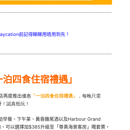
aycation前記得睇睇用唔用到先！
一泊四食住宿禮遇」
酒店再度推出
優惠
「一泊四食住宿禮遇」
，每晚只需
餐呀！認真抵玩！
、下午茶、黃昏雞尾酒以及Harbour Grand
啲，可以選擇加$385升級至「尊貴海景客房」嘅套票，