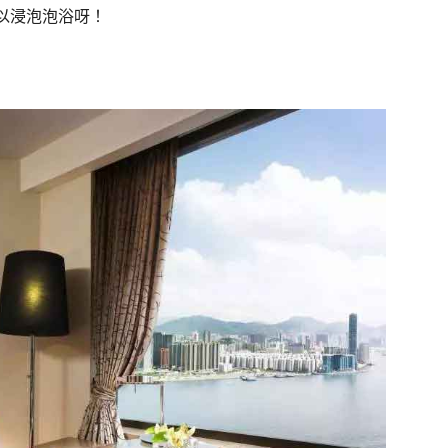
以浸泡泡浴呀！