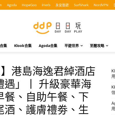
m
Agoda
HopeGoo
iHerb
永安旅遊
Surfshark
NordVPN
o合集
Klook合集
Agoda合集
平遊世界
至醒攻略
n優惠】港島海逸君綽酒店
K
用
禮遇」丨 升級豪華海
K
信
早餐、自助午餐、下
A
尾酒、護膚禮劵、生
用