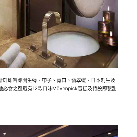
新鮮即叫即開生蠔、帶子、青口、翡翠螺、
日本剌生及
他必食之選還有
12
款口味
Mövenpick
雪糕及特設即製甜