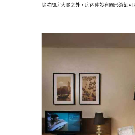
除咗間房大啲之外，房內仲設有圓形浴缸可