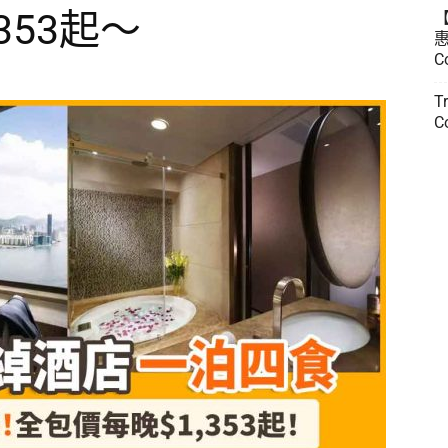
353起～
惠
C
T
C