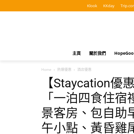
Klook
KKday
Trip.co
主頁
關於我們
HopeGo
Home
熱爆優惠
酒店優惠
【Staycatio
「一泊四食住宿
景客房、包自助
午小點、黃昏雞