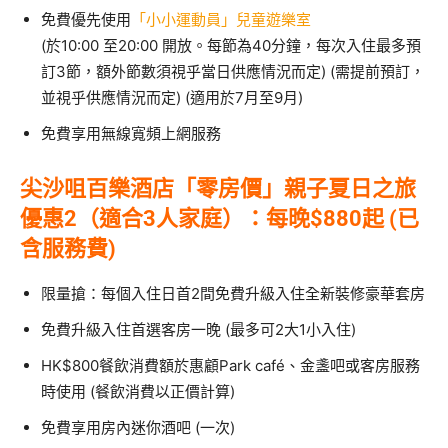
免費優先使用
「小小運動員」兒童遊樂室
(於10:00 至20:00 開放。每節為40分鐘，每次入住最多預
訂3節，額外節數須視乎當日供應情況而定) (需提前預訂，
並視乎供應情況而定) (適用於7月至9月)
免費享用無線寬頻上網服務
尖沙咀
百樂酒店「零房價」親子夏日之旅
優惠2（適合3人家庭）
：每晚$880起 (已
含服務費)
限量搶：每個入住日首2間免費升級入住全新裝修豪華套房
免費升級入住首選客房一晚 (最多可2大1小入住)
HK$800餐飲消費額於惠顧Park café、金盞吧或客房服務
時使用 (餐飲消費以正價計算)
免費享用房內迷你酒吧 (一次)