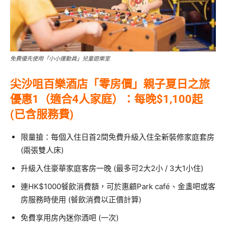
免費優先使用「小小運動員」兒童遊樂室
尖沙咀
百樂酒店「零房價」親子夏日之旅
優惠1
（適合4人家庭）
：每晚$1,100起
(已含服務費)
限量搶：每個入住日首2間免費升級入住全新裝修家庭套房
(兩張雙人床)
升級入住豪華家庭客房一晚 (最多可2大2小 / 3大1小住)
連HK$1000餐飲消費額，可於惠顧Park café、金盞吧或客
房服務時使用 (餐飲消費以正價計算)
免費享用房內迷你酒吧 (一次)