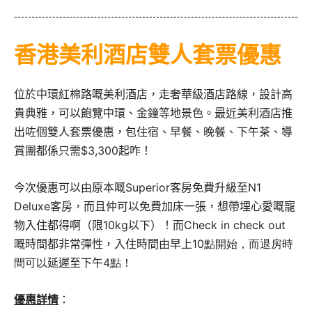
香港美利酒店雙人套票優惠
位於中環紅棉路嘅美利酒店，走奢華級酒店路線，設計高
貴典雅，可以飽覽中環、金鐘等地景色。最近美利酒店推
出咗個雙人套票優惠，包住宿、早餐、晚餐、下午茶、導
賞團都係只需$3,300起咋！
今次優惠可以由原本嘅
Superior
客房免費升級至
N1
Deluxe
客房，而且仲可以免費加床一張，想帶埋心愛嘅寵
物入住都得啊（限10kg以下）！而Check in check out
嘅時間都非常彈性，入住時間由早上
10點開始，而退房時
間可以
延遲至下午
4點！
優惠詳情
：