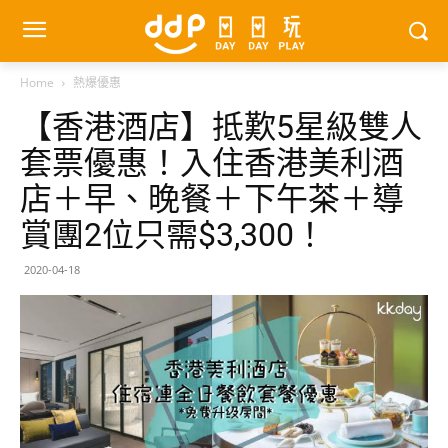
Home
熱爆優惠
【香港酒店】抵歎5星級雙人
套票優惠！入住香港美利酒
店＋早、晚餐＋下午茶＋導
賞團2位只需$3,300！
2020-04-18