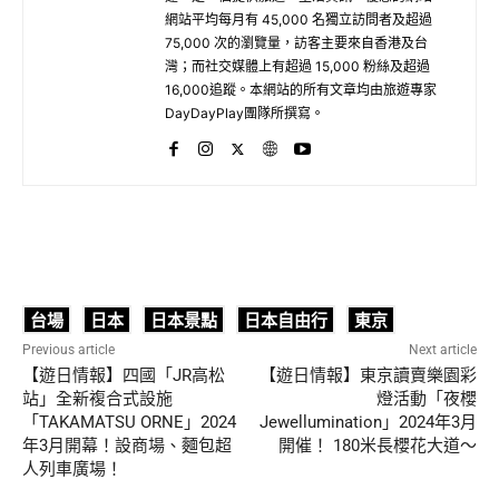
網站平均每月有 45,000 名獨立訪問者及超過
75,000 次的瀏覽量，訪客主要來自香港及台
灣；而社交媒體上有超過 15,000 粉絲及超過
16,000追蹤。本網站的所有文章均由旅遊專家
DayDayPlay團隊所撰寫。
台場
日本
日本景點
日本自由行
東京
Previous article
Next article
【遊日情報】四國「JR高松
【遊日情報】東京讀賣樂園彩
站」全新複合式設施
燈活動「夜櫻
「TAKAMATSU ORNE」2024
Jewellumination」2024年3月
年3月開幕！設商場、麵包超
開催！ 180米長櫻花大道～
人列車廣場！