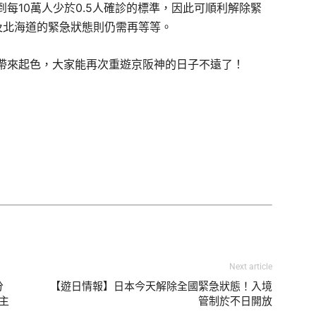
每10萬人少於0.5人確診的標準，因此可順利解除緊
及北海道的緊急狀態則仍需再等等。
帶來起色，大家能再次重遊京阪神的日子不遠了！
Next article
分
【遊日情報】日本今天解除全國緊急狀態！入境
主
管制於不日開放