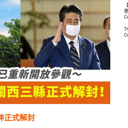
惠
C
T
C
神正式解封