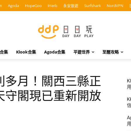
m
Agoda
HopeGoo
iHerb
永安旅遊
Surfshark
NordVPN
o合集
Klook合集
Agoda合集
平遊世界
至醒攻略
別多月！關西三縣正
K
用
天守閣現已重新開放
K
信
A
用