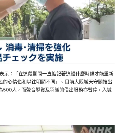
民表示：「在這段期間一直惦記著這裡什麼時候才能重新
色的心情也和以往明顯不同」。目前大阪城天守閣推出
為500人，而聲音導賞及羽織的借出服務亦暫停，入城