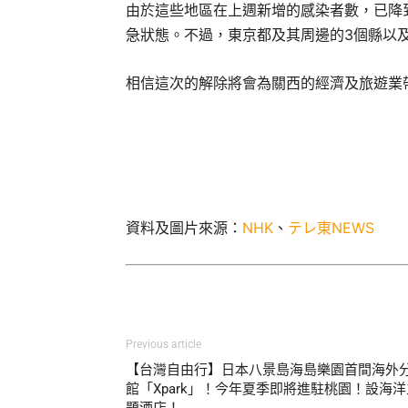
由於這些地區在上週新增的感染者數，已降到
急狀態。不過，東京都及其周邊的3個縣以
相信這次的解除將會為關西的經濟及旅遊業
資料及圖片來源：
NHK
、
テレ東NEWS
Previous article
【台灣自由行】日本八景島海島樂園首間海外
館「Xpark」！今年夏季即將進駐桃園！設海洋