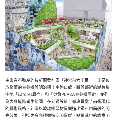
由東急不動產的最新開發計畫「神宮前六丁目」，正是位
於繁華的表參道與明治通十字路口處，將與鄰近的潮牌集
中地「Laforet原宿」和「東急PLAZA表參道原宿」並列
為表參道時尚生態圈！在外觀設計上徹底貫徹了前衛現代
的藝術風格，外圍以玻璃帷幕材質營造出鑽石切面般的閃
亮效果，引進更多光線營造空間質感，點綴其中的綠意間