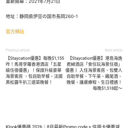
重新開幕：2021年7月21日
地址：静岡県伊豆の国市長岡260-1
官方網站
Previous article
Next article
【Staycation優惠】每晚$1,155
【Staycation優惠】港島海逸
咋！馬哥孛羅香港酒店「五星
君綽酒店「食住玩海景住宿」
級住宿優惠」！保證升級豪華
優惠丨 入住海景客房、包雙人
海景客房 、包自助早餐、法國
自助早餐、下午茶、雞尾酒、
黑松露牛扒三道菜晚餐！
晚餐、護膚療程、生日禮遇！
每晚$1,518起～
Klook優惠碼 2026｜8月最新Promo code + 信用卡優惠減