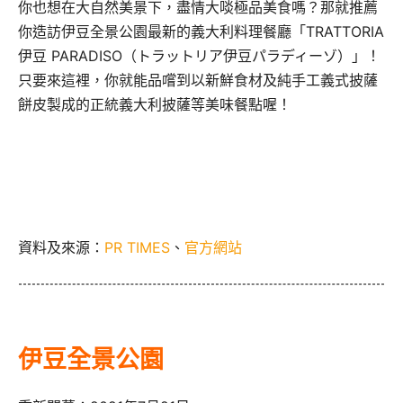
你也想在大自然美景下，盡情大啖極品美食嗎？那就推薦
你造訪伊豆全景公園最新的義大利料理餐廳「TRATTORIA
伊豆 PARADISO（トラットリア伊豆パラディーゾ）」！
只要來這裡，你就能品嚐到以新鮮食材及純手工義式披薩
餅皮製成的正統義大利披薩等美味餐點喔！
資料及來源：
PR TIMES
、
官方網站
伊豆全景公園