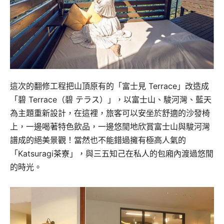
這次的翻修工程把山頂原有的「富士見 Terrace」改造成
「碧 Terrace（碧 テラス）」，以富士山、駿河灣、藍天
為主題重新設計，在這裡，旅客可以安坐於舒適的沙發椅
上，一邊喝著特色飲品，一邊悠閒地欣賞富士山與駿河灣
譜成的絕美景觀！當然也不能錯過擁有極高人氣的
「Katsuragi茶寮」，與三五知己在私人的包廂內渡過悠閒
的時光。