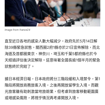
Image from france24
直至近日各地的感染人數大幅減少，政府先於5月14日解
除39縣緊急狀態，關西圈2府1縣亦於21日宣佈解除，而北
海道及首都圈東京、神奈川、埼玉和千葉5都府縣也於今
天經過評估後決定解除。這意味著全國長逾1個半月的緊急
狀態終於完結了。
據日本經濟日報，日本政府將分三階段緩和入境禁令，第1
階段將開放商務旅客入境，之後再開放留學生入境。而觀
光旅客雖有助刺激當地旅遊業，但考慮到旅客移動範圍廣
或增感染風險，將視乎情況再考慮開放入境。