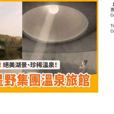
惠
C
T
C