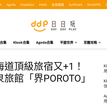
m
Agoda
HopeGoo
iHerb
永安旅遊
Surfshark
NordVPN
o合集
Klook合集
Agoda合集
平遊世界
至醒攻略
海道頂級旅宿又+1！
K
用
旅館「界POROTO」
K
信
！
A
用