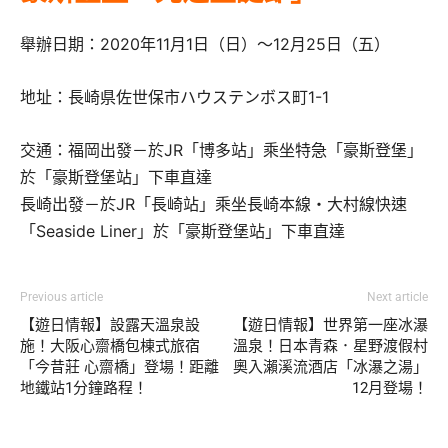
舉辦日期：2020年11月1日（日）～12月25日（五）
地址：長崎県佐世保市ハウステンボス町1-1
交通：福岡出發－於JR「博多站」乘坐特急「豪斯登堡」
於「豪斯登堡站」下車直達
長崎出發－於JR「長崎站」乘坐長崎本線・大村線快速
「Seaside Liner」於「豪斯登堡站」下車直達
Previous article
Next article
【遊日情報】設露天溫泉設
【遊日情報】世界第一座冰瀑
施！大阪心齋橋包棟式旅宿
溫泉！日本青森．星野渡假村
「今昔莊 心齋橋」登場！距離
奧入瀨溪流酒店「冰瀑之湯」
地鐵站1分鐘路程！
12月登場！