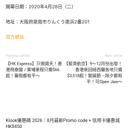
開幕日期：2020年4月28日（二）
地址：大阪府泉南市りんくう南浜2番201
官方網站
Previous article
Next article
【HK Express】只限兩天！香
【斐濟航空】9～12月份出發！
港飛泰國 / 柬埔單程只需$66
香港來回紐西蘭各地只需
起！暑假都有平～
$3,518起！聖誕節、除夕都有
平！可Open Jaw～
Klook優惠碼 2026｜8月最新Promo code + 信用卡優惠減
HK$450