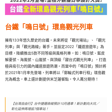
台鐵「鳴日號」環島觀光列車
擁有133年悠久歷史的台鐵，未來將從「觀光場站」、「觀光
列車」與「觀光路線」著手，並設定2022「鐵道旅遊年」為
目標，陸續推出5款不同等級與風格列車，如：鳴日號、藍皮
解憂號、海風號、山嵐號、與頂級「寢台式觀光列車」，打造
極具吸引力的國內鐵道旅遊熱潮。而當中的「鳴日號」預計將
於2021年1月率先登場，列車將以「郵輪式列車行程」環島觀
光為概念，車上還計劃提供米芝蓮餐點，令人萬分期待！
【台灣自由行】台中捷運綠線預計10月通車！新計劃向大坑／
彰化延伸再增設7個車站！