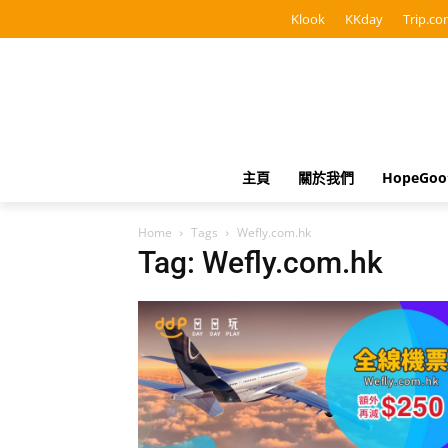
Klook
KKday
Trip.co
主頁
關於我們
HopeGo
Home
Tags
Wefly.com.hk
Tag: Wefly.com.hk