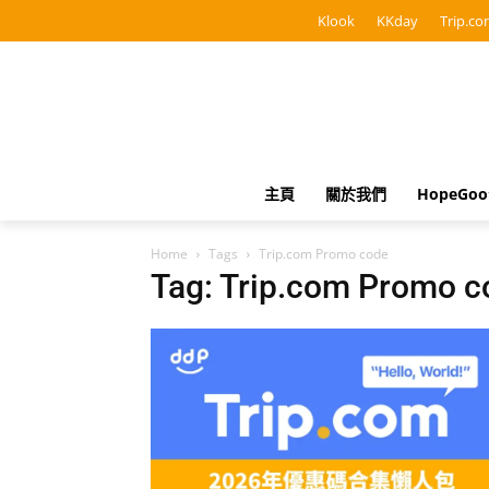
Klook
KKday
Trip.co
主頁
關於我們
HopeGo
Home
Tags
Trip.com Promo code
Tag: Trip.com Promo c