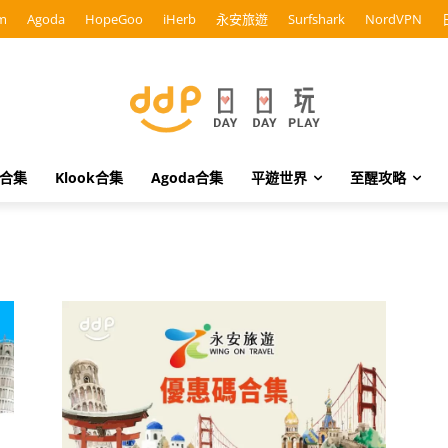
m
Agoda
HopeGoo
iHerb
永安旅遊
Surfshark
NordVPN
o合集
Klook合集
Agoda合集
平遊世界
至醒攻略