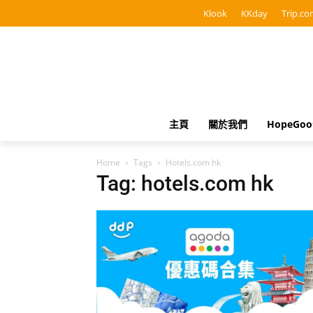
Klook
KKday
Trip.co
主頁
關於我們
HopeGo
Home
Tags
Hotels.com hk
Tag: hotels.com hk