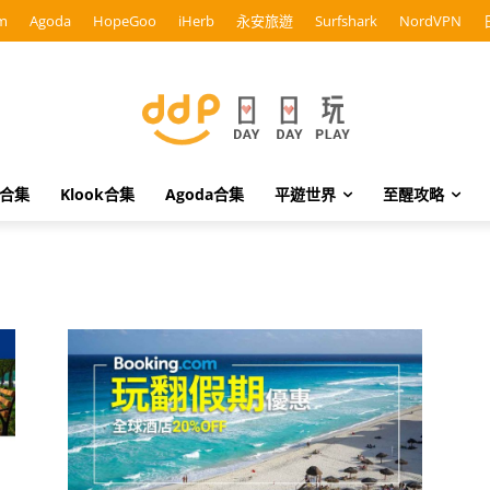
m
Agoda
HopeGoo
iHerb
永安旅遊
Surfshark
NordVPN
o合集
Klook合集
Agoda合集
平遊世界
至醒攻略