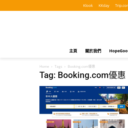
Klook
KKday
Trip.co
主頁
關於我們
HopeGo
Home
Tags
Booking.com優惠
Tag: Booking.com優惠