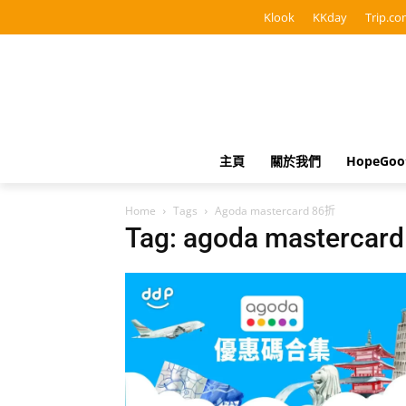
Klook
KKday
Trip.co
主頁
關於我們
HopeGo
Home
Tags
Agoda mastercard 86折
Tag: agoda mastercar