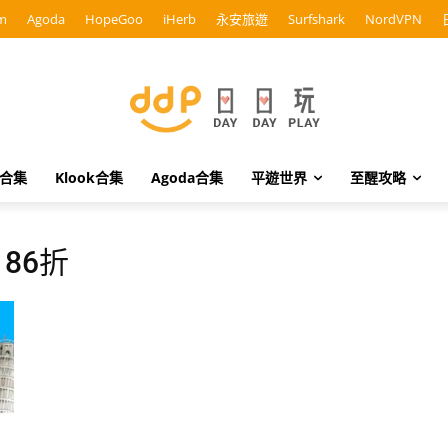
m
Agoda
HopeGoo
iHerb
永安旅遊
Surfshark
NordVPN
o合集
Klook合集
Agoda合集
平遊世界
至醒攻略
d 86折