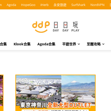
m
Agoda
HopeGoo
iHerb
永安旅遊
Surfshark
NordVPN
o合集
Klook合集
Agoda合集
平遊世界
至醒攻略