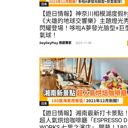
日本
【遊日情報】神奈川相模湖度假
《大雄的地球交響樂》主題燈光
閃耀登場！哆啦A夢發光臉型+巨
氣球！
DayDayPlay 旅遊專家
-
2023-11-08
日本
【遊日情報】湘南最新打卡景點
超人氣烘焙咖啡廳「ESPRESSO D
WORKS 七里之濱店」 開幕！180