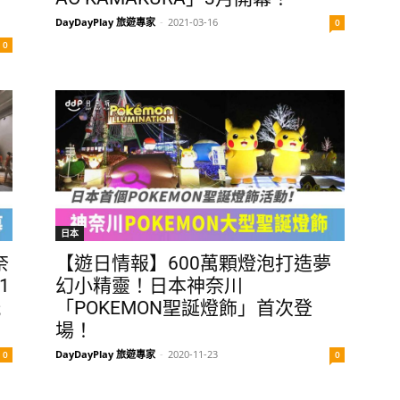
DayDayPlay 旅遊專家
-
2021-03-16
0
0
日本
奈
【遊日情報】600萬顆燈泡打造夢
1
幻小精靈！日本神奈川
玩
「POKEMON聖誕燈飾」首次登
場！
DayDayPlay 旅遊專家
-
2020-11-23
0
0