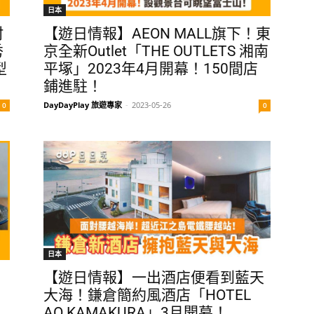
日本
村
【遊日情報】AEON MALL旗下！東
秀
京全新Outlet「THE OUTLETS 湘南
型
平塚」2023年4月開幕！150間店
鋪進駐！
DayDayPlay 旅遊專家
-
2023-05-26
0
0
日本
！
【遊日情報】一出酒店便看到藍天
大海！鎌倉簡約風酒店「HOTEL
AO KAMAKURA」3月開幕！