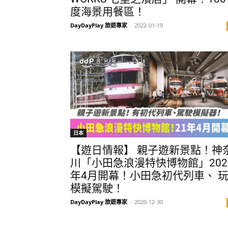
度海景用餐區！
DayDayPlay 旅遊專家
-
2022-01-19
日本
【遊日情報】 親子遊新景點！神
川「小田急浪漫特快博物館」202
年4月開幕！小田急初代列車、 
模擬駕駛！
DayDayPlay 旅遊專家
-
2020-12-30