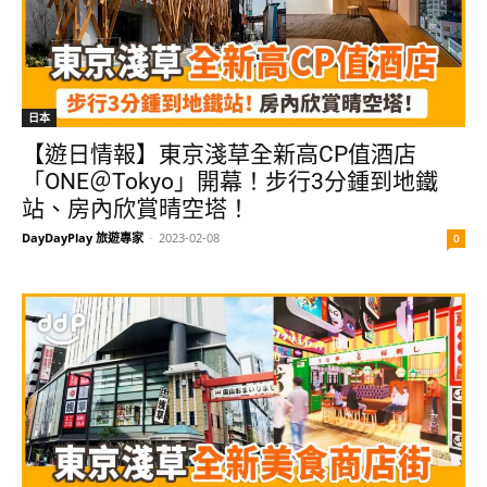
日本
【遊日情報】東京淺草全新高CP值酒店
「ONE＠Tokyo」開幕！步行3分鍾到地鐵
站、房內欣賞晴空塔！
DayDayPlay 旅遊專家
-
2023-02-08
0