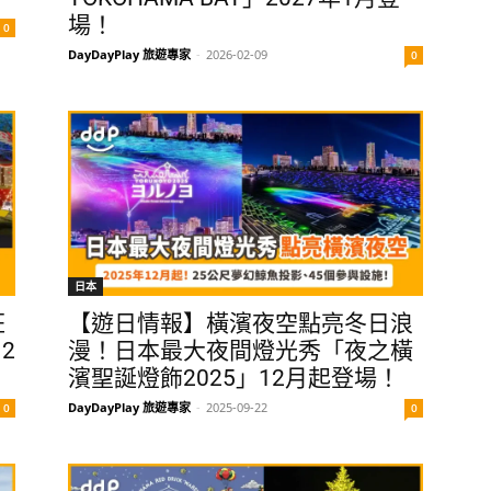
場！
0
DayDayPlay 旅遊專家
-
2026-02-09
0
日本
狂
【遊日情報】橫濱夜空點亮冬日浪
2
漫！日本最大夜間燈光秀「夜之橫
濱聖誕燈飾2025」12月起登場！
DayDayPlay 旅遊專家
-
2025-09-22
0
0