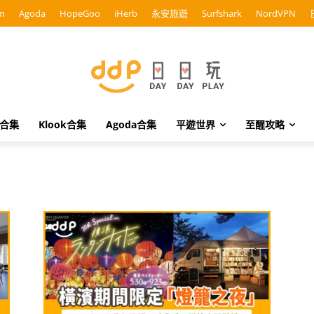
m
Agoda
HopeGoo
iHerb
永安旅遊
Surfshark
NordVPN
o合集
Klook合集
Agoda合集
平遊世界
至醒攻略