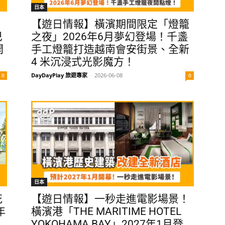
日本
【遊日情報】橫濱期間限定「燈籠
巴
之夜」2026年6月夢幻登場！千盞
開
手工燈籠打造越南會安街景、全新
4 米沉浸式光影魔方！
DayDayPlay 旅遊專家
-
2026-06-08
0
0
日本
花
【遊日情報】一秒走進電影場景！
年
橫濱港「THE MARITIME HOTEL
YOKOHAMA BAY」2027年1月登