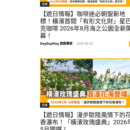
日本
【遊日情報】咖啡迷必朝聖新地
標！橫濱首間「有形文化財」星
克咖啡 2026年8月海之公園全新
幕！
DayDayPlay 旅遊專家
-
2026-08-03
日本
【遊日情報】漫步歐陸風情下的
香瀑布！「橫濱玫瑰盛典」2026
5月開鑼！