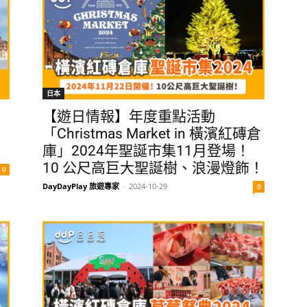
日本
【遊日情報】年度重點活動
、
「Christmas Market in 橫濱紅磚倉
！
庫」2024年聖誕市集11月登場！
10 公尺高巨大聖誕樹、浪漫燈飾！
0
DayDayPlay 旅遊專家
-
2024-10-29
0