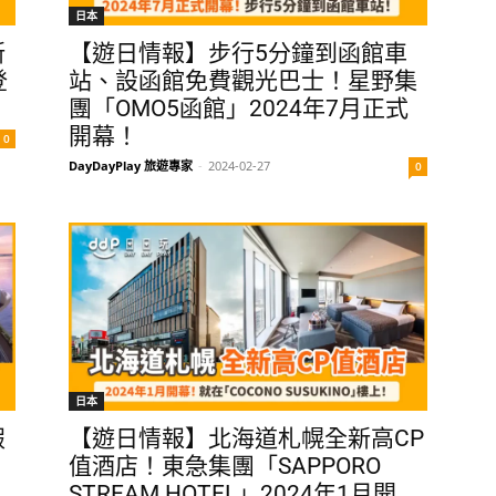
日本
新
【遊日情報】步行5分鐘到函館車
登
站、設函館免費觀光巴士！星野集
團「OMO5函館」2024年7月正式
開幕！
0
DayDayPlay 旅遊專家
-
2024-02-27
0
日本
假
【遊日情報】北海道札幌全新高CP
值酒店！東急集團「SAPPORO
STREAM HOTEL」2024年1月開