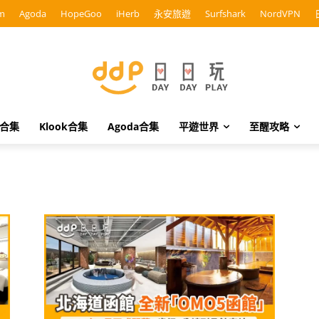
m
Agoda
HopeGoo
iHerb
永安旅遊
Surfshark
NordVPN
o合集
Klook合集
Agoda合集
平遊世界
至醒攻略