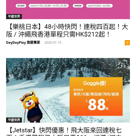
平遊世界
【樂桃日本】48小時快閃！連稅四百起！大
阪 / 沖繩飛香港單程只需HK$212起！
DayDayPlay 旅遊專家
-
2020-01-15
0
平遊世界
【Jetstar】快閃優惠！飛大阪來回連稅七