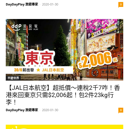
DayDayPlay 旅遊專家
-
2020-01-30
0
平遊世界
【JAL日本航空】超抵價～連稅2千7咋！香
港來回東京只需$2,006起！包2件23kg行
李！
DayDayPlay 旅遊專家
-
2020-01-30
0