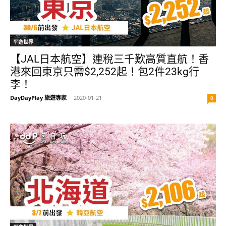
平遊世界
【JAL日本航空】連稅三千歎高質直航！香
港來回東京只需$2,252起！包2件23kg行
李！
DayDayPlay 旅遊專家
-
2020-01-21
0