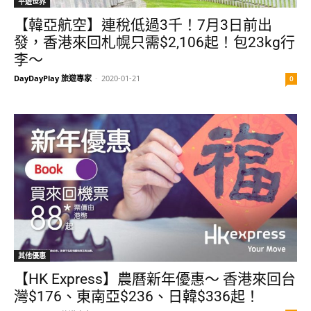
平遊世界
【韓亞航空】連稅低過3千！7月3日前出
發，香港來回札幌只需$2,106起！包23kg行
李～
DayDayPlay 旅遊專家
-
2020-01-21
0
其他優惠
【HK Express】農曆新年優惠～ 香港來回台
灣$176、東南亞$236、日韓$336起！