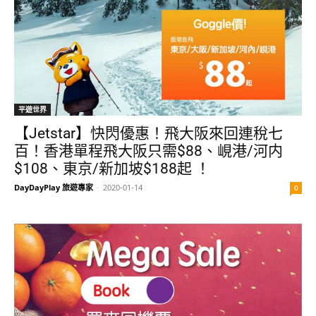
平遊世界
【Jetstar】快閃優惠！飛大阪來回連稅七
百！香港單程飛大阪只需$88、峴港/河内
$108、東京/新加坡$188起 ！
DayDayPlay 旅遊專家
-
2020-01-14
0