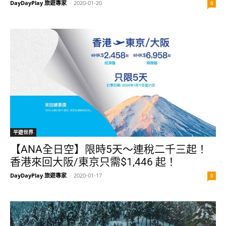
DayDayPlay 旅遊專家
-
2020-01-20
0
平遊世界
【ANA全日空】限時5天～連稅二千三起！
香港來回大阪/東京只需$1,446 起！
DayDayPlay 旅遊專家
-
2020-01-17
0