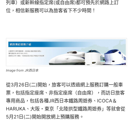
列車）或新幹線指定席(或自由席)都可預先於網路上訂
位，相信新服務可以為旅客省下不少時間！
Image from JR西日本
從3月26日(二)開始，旅客可以透過網上服務訂購一般車
票，包括指定座席、非指定座席（自由席），而訪日旅客
專用商品，包括各種JR西日本鐵路周遊券、ICOCA＆
HARUKA、大阪・東京「北陸拱型鐵路周遊券」等就會從
5月21日(二)開始開放網上預購服務。