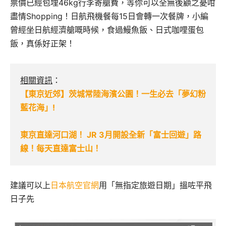
票價已經包埋46kg行李寄艙費，等你可以全無後顧之憂咁
盡情Shopping！日航飛機餐每15日會轉一次餐牌，小編
曾經坐日航經濟艙嘅時候，食過鰻魚飯、日式咖哩蛋包
飯，真係好正架！
相關資訊
：
【東京近郊】茨城常陸海濱公園！一生必去「夢幻粉
藍花海」!
東京直達河口湖！ JR 3月開設全新「富士回遊」路
線！每天直達富士山！
建議可以上
日本航空官網
用「無指定旅遊日期」搵咗平飛
日子先