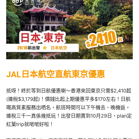
JAL日本航空直航東京優惠
抵呀！終於等到日航優惠喇～香港來回東京只需$2,410起
(連稅$3,179起)！價錢比起上期優惠平多$170左右！日航
嘅高質素服務出哂名，航班時間可以下午機去、晚機返，
連稅三千一真係幾抵玩！出發日期賣到10月29日，plan定
紅葉trip就啱啱好啦！