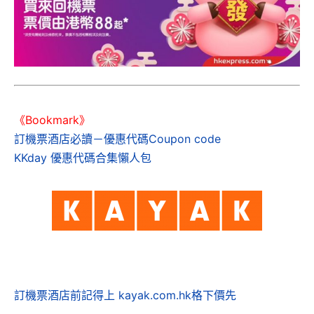
《Bookmark》
訂機票酒店必讀－優惠代碼Coupon code
KKday 優惠代碼合集懶人包
訂機票酒店前記得上 kayak.com.hk格下價先