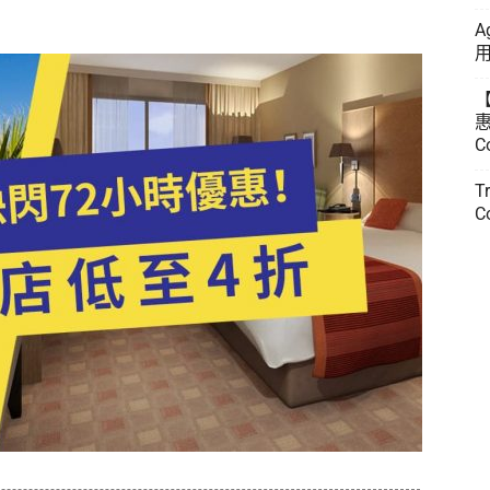
A
用
惠
C
T
C