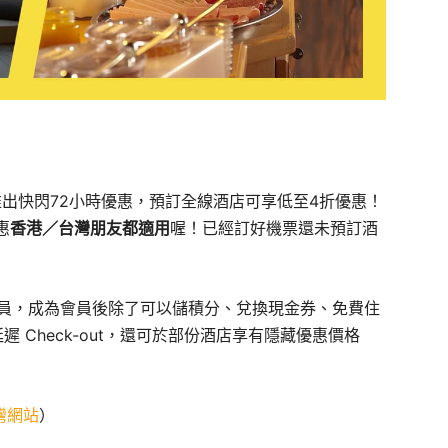
0:00）推出快閃72小時優惠，預訂全線酒店可享低至4折優惠！
惠
香港／台灣朋友都適用
喔！已經訂好機票還未預訂酒
a會員，成為會員後除了可以儲積分、兌換現金券、免費住
 Check-out，還可於部份酒店享有隱藏優惠價格
灣網站
）