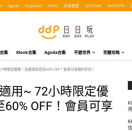
m
Agoda
HopeGoo
iHerb
永安旅遊
Surfshark
NordVPN
o合集
Klook合集
Agoda合集
平遊世界
至醒攻略
 72小時限定優惠！全線酒店低至60% OFF！會員可享額外折扣！
台適用~ 72小時限定優
60% OFF！會員可享
K
用
K
信